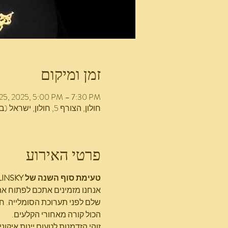
זמן ומיקום
25, 2025, 5:00 PM – 7:30 PM
חולון, הצורף 5, חולון, ישראל (בניין א , יש ללחוץ "0" במעלית)
פרטי האירוע
טעימת סוף השנה של TSILINSKY – אירוע פרטי ובלתי-חוזר במרכז הלוגיסטי החדש
אנחנו מזמינים אתכם לפתוח את 
שלם לפני תערוכת הסומלייה. ח
הכול קורה מאחורי הקלעים.
זוהי הזדמנות לטעום יינות איקונ